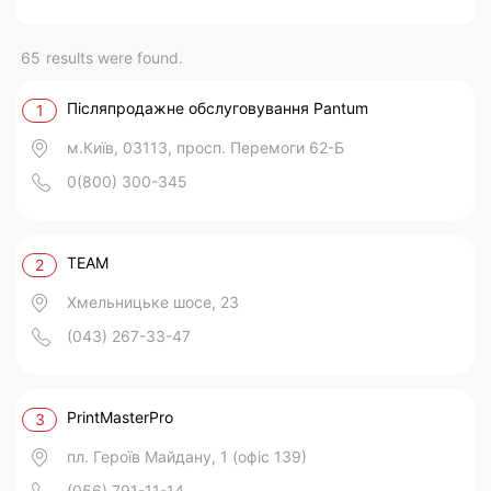
65
results were found.
Післяпродажне обслуговування Pantum
1
м.Київ, 03113, просп. Перемоги 62-Б
0(800) 300-345
TEAM
2
Хмельницьке шосе, 23
(043) 267-33-47
PrintMasterPro
3
пл. Героїв Майдану, 1 (офіс 139)
(056) 791-11-14