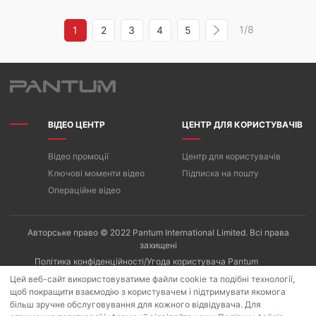
1/8
1
2
3
4
5
ВІДЕО ЦЕНТР
ЦЕНТР ДЛЯ КОРИСТУВАЧІВ
Відео промоції
Центр для користувачів
Ключові моменти відео
Підписка на пошту
Операційне відео
Авторське право © 2022 Pantum International Limited. Всі права
захищені
Політика конфіденційності/Угода користувача Pantum
Політика використання файлів cookie
Цей веб-сайт використовуватиме файли cookie та подібні технології,
щоб покращити взаємодію з користувачем і підтримувати якомога
більш зручне обслуговування для кожного відвідувача. Для