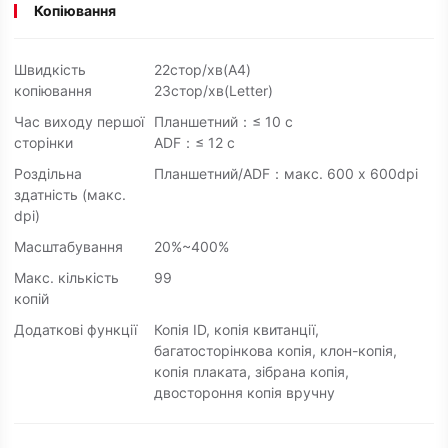
Копіювання
Швидкість
22стор/хв(A4)
копіювання
23стор/хв(Letter)
Час виходу першої
Планшетний：≤ 10 с
сторінки
ADF：≤ 12 с
Роздільна
Планшетний/ADF：макс. 600 x 600dpi
здатність (макс.
dpi)
Масштабування
20%~400%
Макс. кількість
99
копій
Додаткові функції
Копія ID, копія квитанції,
багатосторінкова копія, клон-копія,
копія плаката, зібрана копія,
двостороння копія вручну