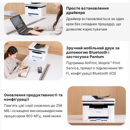
Просте встановлення
драйвера
Драйвер встановлюється за один
крок без складних процедур, що
дозволяє користувачам
насолоджуватися безпечною
роботою.
Зручний мобільний друк за
допомогою Bluetooth і
застосунка Pantum
Підтримка AirPrint, Mopria™ Print
Service, прямого підключення Wi-
Fi, конфігурації Bluetooth (iOS
11.0~16.0/Andriod 6.0~12.0) і
застосунка Pantum, що дає змогу
користувачам насолоджуватися
бездротовим друком із різних
Оновлення продуктивності та
конфігурації
мобільних пристроїв.
Пам'ять цієї серії оновлено до 256
МБ і оснащено високошвидкісним
процесором 800 МГц, який може
без проблем друкувати великі
файли та уникати зависання.