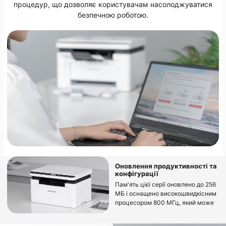
процедур, що дозволяє користувачам насолоджуватися
безпечною роботою.
Оновлення продуктивності та
конфігурації
Пам'ять цієї серії оновлено до 256
МБ і оснащено високошвидкісним
процесором 800 МГц, який може
без проблем друкувати великі
файли та уникати зависання.