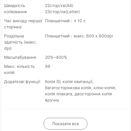
Швидкість
22стор/хв(A4)
копіювання
23стор/хв(Letter)
Час виходу першої
Планшетний：≤ 10 с
сторінки
Роздільна
Планшетний：макс. 600 x 600dpi
здатність (макс.
dpi)
Масштабування
20%~400%
Макс. кількість
99
копій
Додаткові функції
Копія ID, копія квитанції,
багатосторінкова копія, клон-копія,
копія плаката, двостороння копія
вручну
Показати все